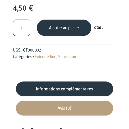
4,50
€
quantité
Total :
Ajouter au panier
de
Saucisson
Nature
UGS :
GT000032
Catégories :
Épicerie fine
,
Saucisson
Informations complémentaires
Avis (0)