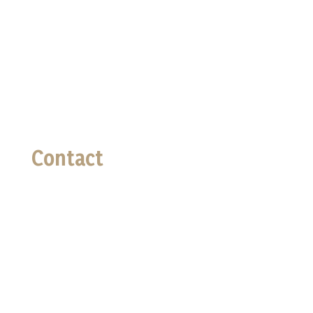
Panier
Mon compte
Politique de confidentialité
Termes et conditions
Contact
Téléphone

02 96 94 16 73
Email

lessaveursdannline@gmail.com