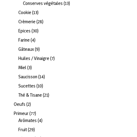
produits
13
Conserves végétales
13
produits
13
Cookie
13
produits
28
Crèmerie
28
produits
30
Epices
30
produits
4
Farine
4
produits
9
Gâteaux
9
produits
7
Huiles / Vinaigre
7
produits
3
Miel
3
produits
14
Saucisson
14
produits
10
Sucettes
10
produits
21
Thé & Tisane
21
produits
2
Oeufs
2
produits
77
Primeur
77
produits
4
Arômates
4
produits
29
Fruit
29
produits