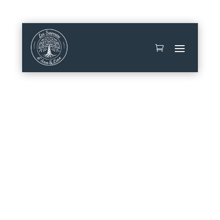
Mon compte
Contact
Épicerie fine |
Saucisson