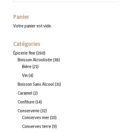
Panier
Votre panier est vide.
Catégories
260
Épicerie fine
260
produits
38
Boisson Alcoolisée
38
21
produits
Bière
21
produits
4
Vin
4
produits
31
Boisson Sans Alcool
31
produits
2
Caramel
2
produits
14
Confiture
14
produits
32
Conserverie
32
produits
10
Conserves mer
10
produits
9
Conserves terre
9