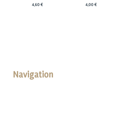
4,60
€
4,00
€
Navigation
Accueil
Boutique
Nos Valeurs
Galerie Photo