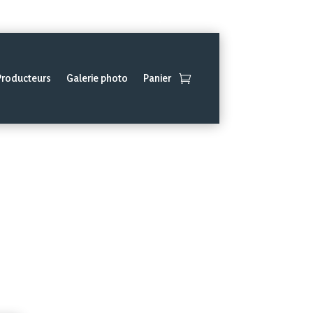
Mon compte
Contact
Producteurs
Galerie photo
Panier
es végétales