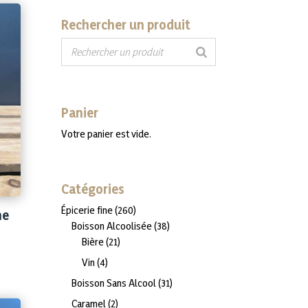
Rechercher un produit
Panier
Votre panier est vide.
Catégories
260
Épicerie fine
260
ne
produits
38
Boisson Alcoolisée
38
21
produits
Bière
21
produits
4
Vin
4
produits
31
Boisson Sans Alcool
31
produits
2
Caramel
2