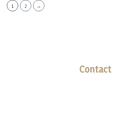
1
2
→
Contact
Téléphone

02 96 94 16 73
Email

lessaveursdannline@gm