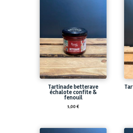
Tartinade betterave
Tar
échalote confite &
fenouil
5,00
€