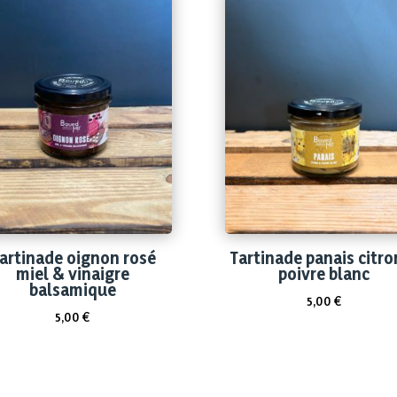
artinade oignon rosé
Tartinade panais citro
miel & vinaigre
poivre blanc
balsamique
5,00
€
5,00
€