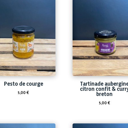
Pesto de courge
Tartinade aubergin
citron confit & curr
5,00
€
breton
5,00
€