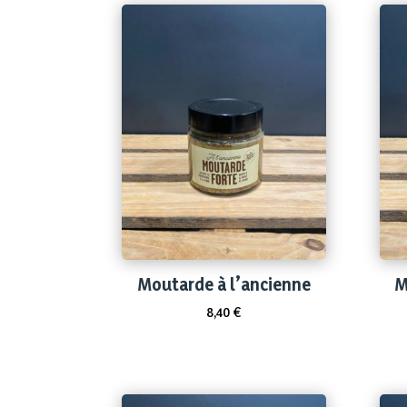
Moutarde à l’ancienne
M
8,40
€