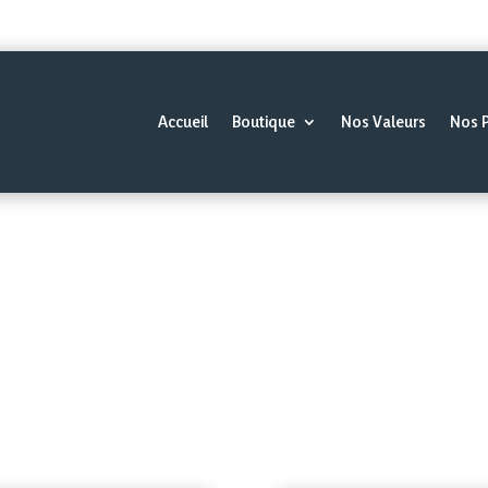
Accueil
Boutique
Nos Valeurs
Nos 
cerie fine
|
Conserverie
| Conserv