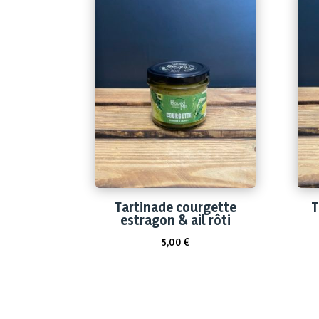
Tartinade courgette
T
estragon & ail rôti
5,00
€