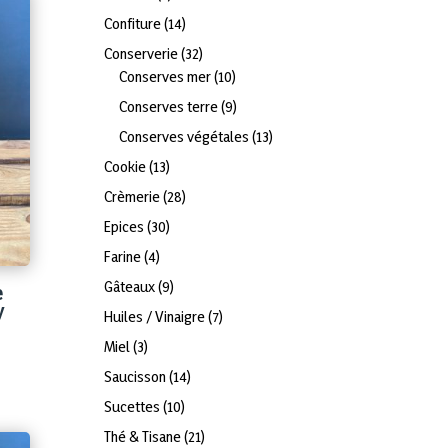
produits
14
Confiture
14
produits
32
Conserverie
32
produits
10
Conserves mer
10
produits
9
Conserves terre
9
produits
13
Conserves végétales
13
produits
13
Cookie
13
produits
28
Crèmerie
28
produits
30
Epices
30
produits
4
Farine
4
produits
9
Gâteaux
9
e
produits
y
7
Huiles / Vinaigre
7
produits
3
Miel
3
produits
14
Saucisson
14
produits
10
Sucettes
10
produits
21
Thé & Tisane
21