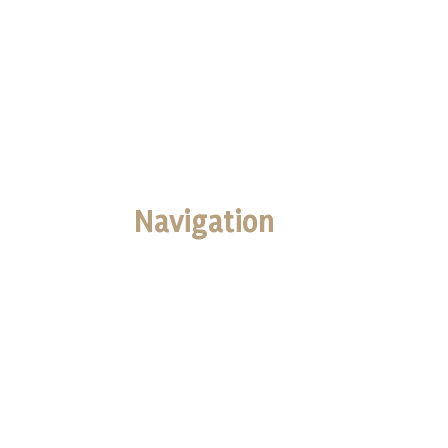
Navigation
Accueil
Boutique
Nos Valeurs
Galerie Photo
Panier