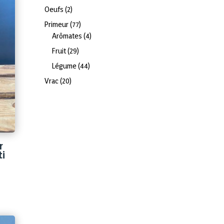
produits
2
Oeufs
2
produits
77
Primeur
77
produits
4
Arômates
4
produits
29
Fruit
29
produits
44
Légume
44
produits
20
Vrac
20
produits
r
ti