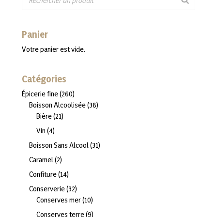
Panier
Votre panier est vide.
Catégories
260
Épicerie fine
260
produits
38
Boisson Alcoolisée
38
21
produits
Bière
21
produits
4
Vin
4
produits
31
Boisson Sans Alcool
31
produits
2
Caramel
2
produits
14
Confiture
14
produits
32
Conserverie
32
produits
10
Conserves mer
10
produits
9
Conserves terre
9