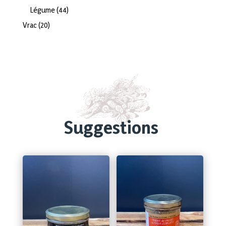
produits
44
Légume
44
produits
20
Vrac
20
produits
Suggestions