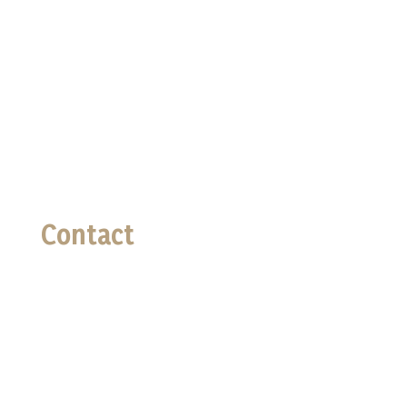
Galerie Photo
Panier
Mon compte
Politique de confidentialité
Termes et conditions
Contact
Téléphone

02 96 94 16 73
Email

lessaveursdannline@gmail.com