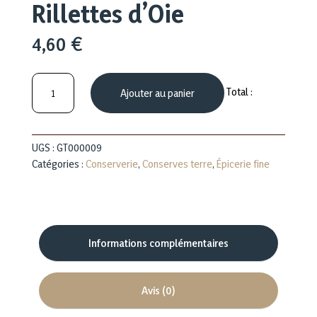
Rillettes d’Oie
4,60
€
quantité
Total :
Ajouter au panier
de
Rillettes
d'Oie
UGS :
GT000009
Catégories :
Conserverie
,
Conserves terre
,
Épicerie fine
Informations complémentaires
Avis (0)