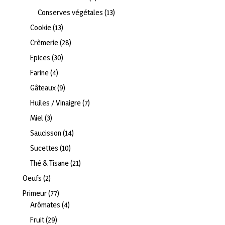
produits
13
Conserves végétales
13
produits
13
Cookie
13
produits
28
Crèmerie
28
produits
30
Epices
30
produits
4
Farine
4
produits
9
Gâteaux
9
produits
7
Huiles / Vinaigre
7
produits
3
Miel
3
produits
14
Saucisson
14
produits
10
Sucettes
10
produits
21
Thé & Tisane
21
produits
2
Oeufs
2
produits
77
Primeur
77
produits
4
Arômates
4
produits
29
Fruit
29