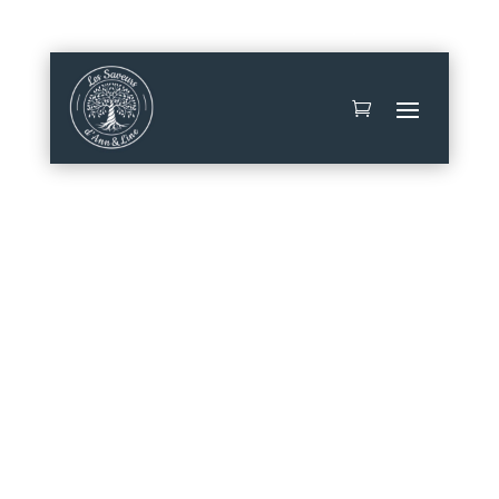
Mon compte
Contact
Conserverie |
Conserves terre |
Épicerie fine