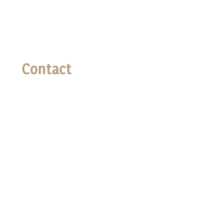
Termes et conditions
Contact
Téléphone

02 96 94 16 73
Email

lessaveursdannline@gmail.com
Adresse

4 rue de La Croix Fichet, 22440 Ploufragan