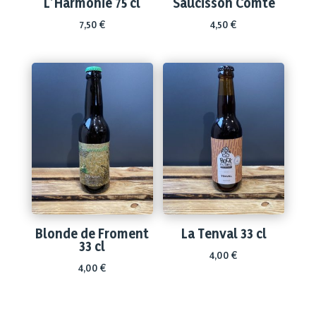
L’Harmonie 75 cl
Saucisson Comté
7,50
€
4,50
€
Blonde de Froment
La Tenval 33 cl
33 cl
4,00
€
4,00
€