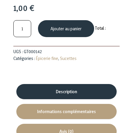
1,00
€
quantité
Total :
Ajouter au panier
de
Fraise
UGS :
GT000142
Catégories :
Épicerie fine
,
Sucettes
Description
Informations complémentaires
Avis (0)