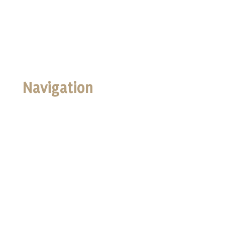
Navigation
Accueil
Boutique
Nos Valeurs
Galerie Photo
Panier
Mon compte
Politique de confidentialité