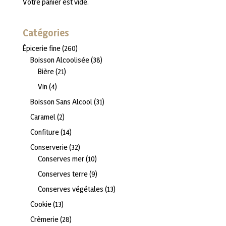
Votre panier est vide.
Catégories
260
Épicerie fine
260
produits
38
Boisson Alcoolisée
38
21
produits
Bière
21
produits
4
Vin
4
produits
31
Boisson Sans Alcool
31
produits
2
Caramel
2
produits
14
Confiture
14
produits
32
Conserverie
32
produits
10
Conserves mer
10
produits
9
Conserves terre
9
produits
13
Conserves végétales
13
produits
13
Cookie
13
produits
28
Crèmerie
28