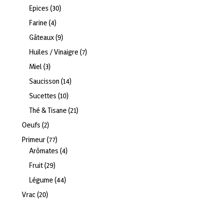
produits
30
Epices
30
produits
4
Farine
4
produits
9
Gâteaux
9
produits
7
Huiles / Vinaigre
7
produits
3
Miel
3
produits
14
Saucisson
14
produits
10
Sucettes
10
produits
21
Thé & Tisane
21
produits
2
Oeufs
2
produits
77
Primeur
77
produits
4
Arômates
4
produits
29
Fruit
29
produits
44
Légume
44
produits
20
Vrac
20
produits