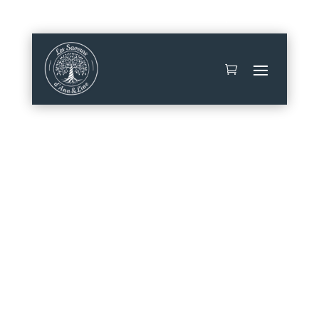
Mon compte
Contact
Épicerie fine |
Sucettes