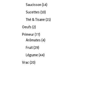
produits
14
Saucisson
14
produits
10
Sucettes
10
produits
21
Thé & Tisane
21
produits
2
Oeufs
2
produits
77
Primeur
77
produits
4
Arômates
4
produits
29
Fruit
29
produits
44
Légume
44
produits
20
Vrac
20
produits