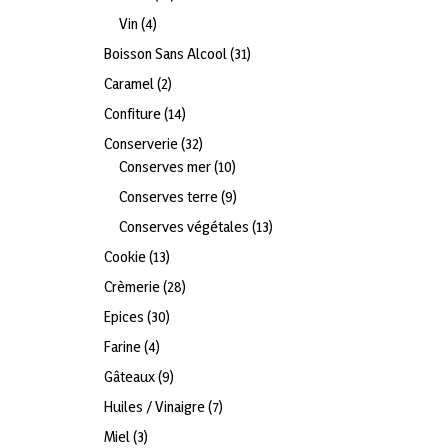
produits
4
Vin
4
produits
31
Boisson Sans Alcool
31
produits
2
Caramel
2
produits
14
Confiture
14
produits
32
Conserverie
32
produits
10
Conserves mer
10
produits
9
Conserves terre
9
produits
13
Conserves végétales
13
produits
13
Cookie
13
produits
28
Crèmerie
28
produits
30
Epices
30
produits
4
Farine
4
produits
9
Gâteaux
9
produits
7
Huiles / Vinaigre
7
produits
3
Miel
3