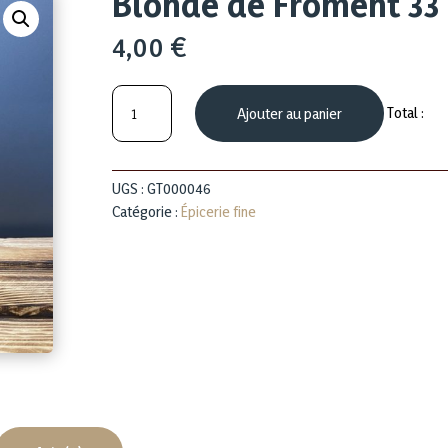
Blonde de Froment 33 
4,00
€
quantité
Total :
Ajouter au panier
de
Blonde
de
Froment
UGS :
GT000046
33
Catégorie :
Épicerie fine
cl