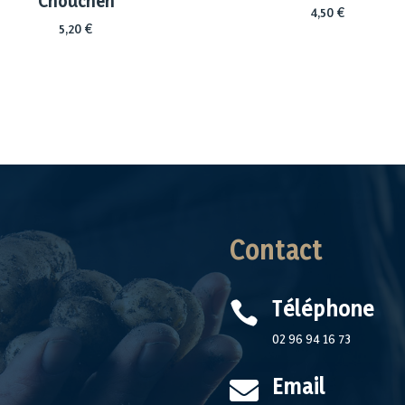
Chouchen
4,50
€
5,20
€
Contact
Téléphone

02 96 94 16 73
Email
