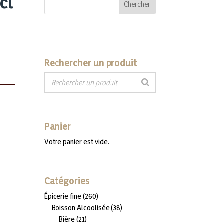
cl
Rechercher un produit
Panier
Votre panier est vide.
Catégories
260
Épicerie fine
260
produits
38
Boisson Alcoolisée
38
21
produits
Bière
21