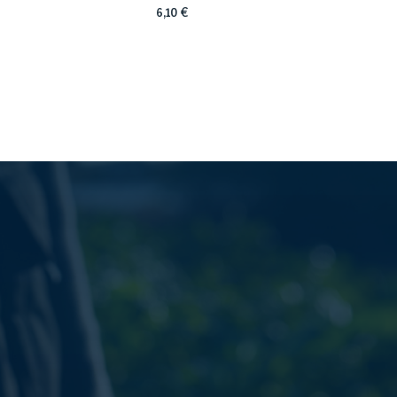
6,10
€